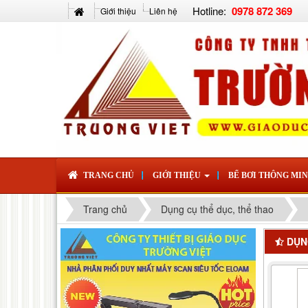
Hotline:
0978 872 369
Giới thiệu
Liên hệ
TRANG CHỦ
GIỚI THIỆU
BỂ BƠI THÔNG MI
Trang chủ
Dụng cụ thể dục, thể thao
DỤNG