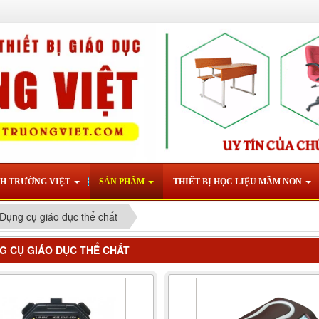
NH TRƯỜNG VIỆT
SẢN PHẨM
THIẾT BỊ HỌC LIỆU MẦM NON
Dụng cụ giáo dục thể chất
 CỤ GIÁO DỤC THỂ CHẤT