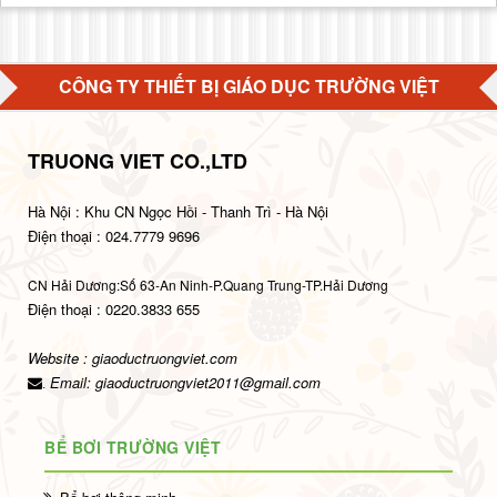
CÔNG TY THIẾT BỊ GIÁO DỤC TRƯỜNG VIỆT
TRUONG VIET CO.,LTD
Hà Nội : Khu CN Ngọc Hồi - Thanh Trì - Hà Nội
Điện thoại : 024.7779 9696
CN Hải Dương:Số 63-An Ninh-P.Quang Trung-TP.Hải Dương
Điện thoại : 0220.3833 655
Website : giaoductruongviet.com
Email:
giaoductruongviet2011@gmail.com
.
BỂ BƠI TRƯỜNG VIỆT