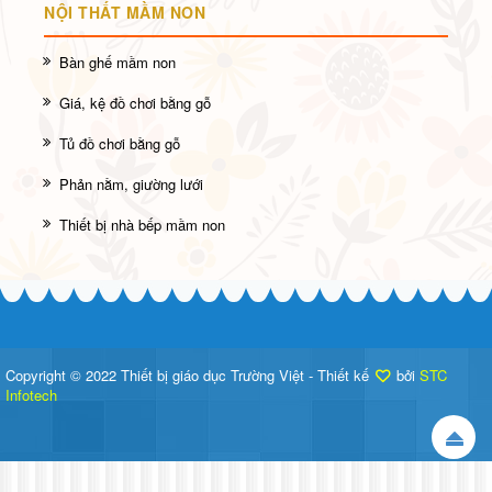
NỘI THẤT MẦM NON
Bàn ghế mầm non
Giá, kệ đồ chơi bằng gỗ
Tủ đồ chơi bằng gỗ
Phản nằm, giường lưới
Thiết bị nhà bếp mầm non
Copyright © 2022 Thiết bị giáo dục Trường Việt - Thiết kế
bởi
STC
Infotech