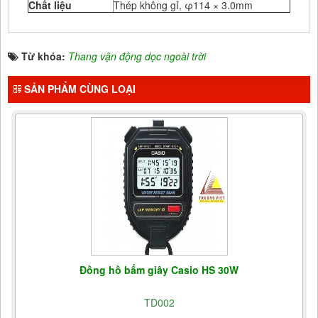
Chất liệu
Thép không gỉ, φ114 × 3.0mm
Từ khóa:
Thang vận động dọc ngoài trời
SẢN PHẨM CÙNG LOẠI
Đồng hồ bấm giây Casio HS 30W
TD002