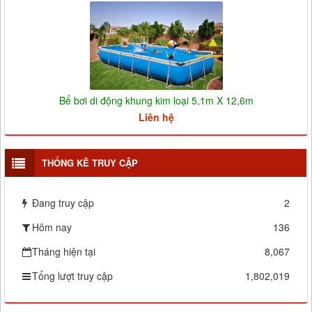
Bể bơi di động khung kim loại 5,1m X 12,6m
Liên hệ
THỐNG KÊ TRUY CẬP
Đang truy cập
2
Hôm nay
136
Tháng hiện tại
8,067
Tổng lượt truy cập
1,802,019