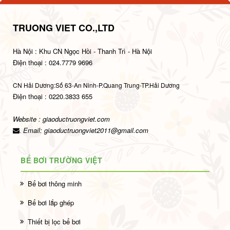
TRUONG VIET CO.,LTD
Hà Nội : Khu CN Ngọc Hồi - Thanh Trì - Hà Nội
Điện thoại : 024.7779 9696
CN Hải Dương:Số 63-An Ninh-P.Quang Trung-TP.Hải Dương
Điện thoại : 0220.3833 655
Website : giaoductruongviet.com
Email:
giaoductruongviet2011@gmail.com
.
BỂ BƠI TRƯỜNG VIỆT
Bể bơi thông minh
Bể bơi lắp ghép
Thiết bị lọc bể bơi