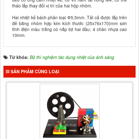
tháo lắp thay đổi vị trí của hai hộp nhôm.
Hai nhiệt kế bách phân loại Ф5,5mm. Tất cả đ­ược lắp trên
đế bằng nhôm hợp kim kích thư­ớc (25x76x170)mm sơn
tĩnh điện màu trắng có nắp bịt hai đầu; 4 chân nhựa cao
10mm.
Từ khóa:
Bộ thí nghiệm tác dụng nhiệt của ánh sáng
SẢN PHẨM CÙNG LOẠI