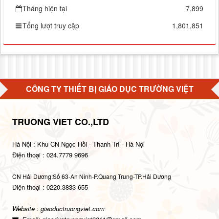
Tháng hiện tại
7,899
Tổng lượt truy cập
1,801,851
CÔNG TY THIẾT BỊ GIÁO DỤC TRƯỜNG VIỆT
TRUONG VIET CO.,LTD
Hà Nội : Khu CN Ngọc Hồi - Thanh Trì - Hà Nội
Điện thoại : 024.7779 9696
CN Hải Dương:Số 63-An Ninh-P.Quang Trung-TP.Hải Dương
Điện thoại : 0220.3833 655
Website : giaoductruongviet.com