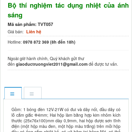
Bộ thí nghiệm tác dụng nhiệt của ánh
sáng
Mã sản phẩm:
TVT057
Giá bán:
Liên hệ
Hotline:
0978 872 369 (8h đến 18h)
Ngoài giờ hành chính, Quý khách gửi thư
đến
giaoductruongviet2011@gmail.com
để được tư vấn.
Gồm: 1 bóng đèn 12V-21W có đui và dây nối, đầu dây có
lỗ cắm giắc Ф4mm; Hai hộp làm bằng hợp kim nhôm kích
thư­ớc (25x76x100)mm dày 0,9mm, hai hộp đ­ược sơn tĩnh
điện (một hộp màu đen, một hộp màu trắng) trên mỗi hộp
đều có ống cắm nhiệt kế, có vít hãm tai hồng M4, có thể