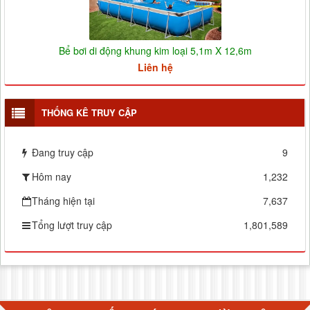
Bể bơi di động khung kim loại 5,1m X 12,6m
Liên hệ
THỐNG KÊ TRUY CẬP
Đang truy cập
9
Hôm nay
1,232
Tháng hiện tại
7,637
Tổng lượt truy cập
1,801,589