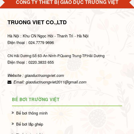
CÔNG TY THIẾT BỊ GIÁO DỤC TRƯỜNG VIỆT
TRUONG VIET CO.,LTD
Hà Nội : Khu CN Ngọc Hồi - Thanh Trì - Hà Nội
Điện thoại : 024.7779 9696
CN Hải Dương:Số 63-An Ninh-P.Quang Trung-TP.Hải Dương
Điện thoại : 0220.3833 655
Website : giaoductruongviet.com
Email:
giaoductruongviet2011@gmail.com
.
BỂ BƠI TRƯỜNG VIỆT
Bể bơi thông minh
Bể bơi lắp ghép