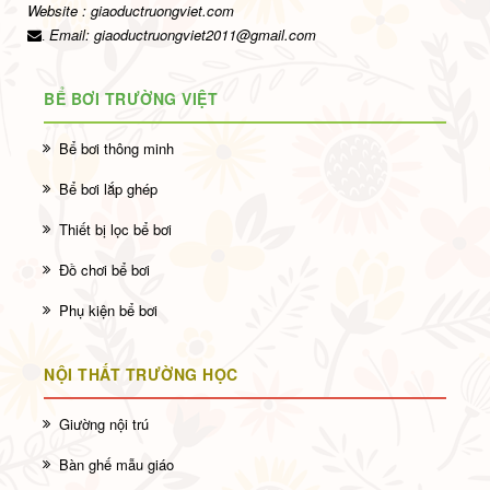
Website : giaoductruongviet.com
Email:
giaoductruongviet2011@gmail.com
.
BỂ BƠI TRƯỜNG VIỆT
Bể bơi thông minh
Bể bơi lắp ghép
Thiết bị lọc bể bơi
Đồ chơi bể bơi
Phụ kiện bể bơi
NỘI THẤT TRƯỜNG HỌC
Giường nội trú
Bàn ghế mẫu giáo