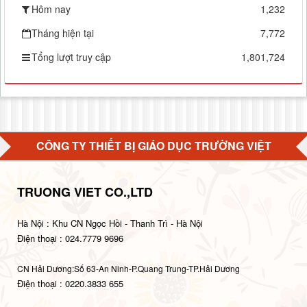
Hôm nay
1,232
Tháng hiện tại
7,772
Tổng lượt truy cập
1,801,724
CÔNG TY THIẾT BỊ GIÁO DỤC TRƯỜNG VIỆT
TRUONG VIET CO.,LTD
Hà Nội : Khu CN Ngọc Hồi - Thanh Trì - Hà Nội
Điện thoại : 024.7779 9696
CN Hải Dương:Số 63-An Ninh-P.Quang Trung-TP.Hải Dương
Điện thoại : 0220.3833 655