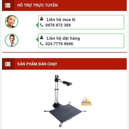
HỖ TRỢ TRỰC TUYẾN
Liên hệ mua lẻ
0978 872 369
Liên hệ đặt hàng
024.7779 9696
SẢN PHẨM BÁN CHẠY