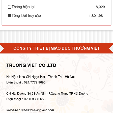
Tháng hiện tại
8,029
Tổng lượt truy cập
1,801,981
CÔNG TY THIẾT BỊ GIÁO DỤC TRƯỜNG VIỆT
TRUONG VIET CO.,LTD
Hà Nội : Khu CN Ngọc Hồi - Thanh Trì - Hà Nội
Điện thoại : 024.7779 9696
CN Hải Dương:Số 63-An Ninh-P.Quang Trung-TP.Hải Dương
Điện thoại : 0220.3833 655
Website : giaoductruongviet.com