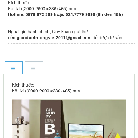
Kích thước:
Kệ tivi ((2000-2600)x336x465) mm
Hotline
:
0978 872 369 hoặc 024.7779 9696 (8h đến 18h)
Ngoài giờ hành chính, Quý khách gửi thư
đến
giaoductruongviet2011@gmail.com
để được tư vấn
Kích thước:
Kệ tivi ((2000-2600)x336x465) mm