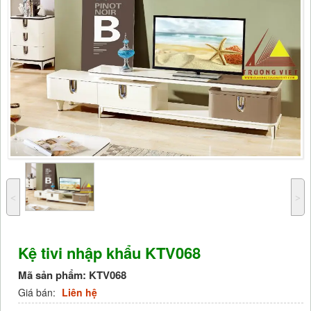
˂
˃
Kệ tivi nhập khẩu KTV068
Mã sản phẩm:
KTV068
Giá bán:
Liên hệ