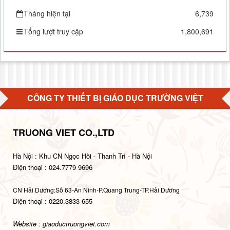
Tháng hiện tại
6,739
Tổng lượt truy cập
1,800,691
CÔNG TY THIẾT BỊ GIÁO DỤC TRƯỜNG VIỆT
TRUONG VIET CO.,LTD
Hà Nội : Khu CN Ngọc Hồi - Thanh Trì - Hà Nội
Điện thoại : 024.7779 9696
CN Hải Dương:Số 63-An Ninh-P.Quang Trung-TP.Hải Dương
Điện thoại : 0220.3833 655
Website : giaoductruongviet.com