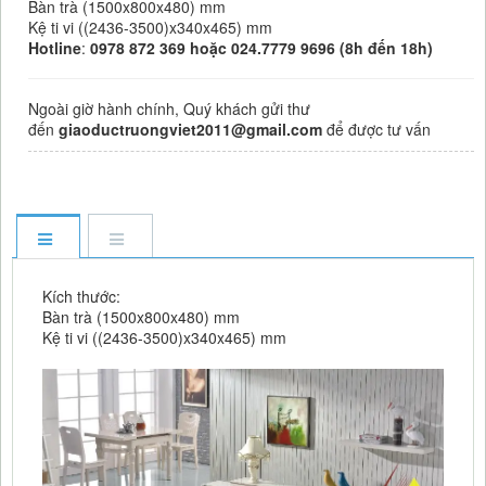
Bàn trà (1500x800x480) mm
Kệ ti vi ((2436-3500)x340x465) mm
Hotline
:
0978 872 369 hoặc 024.7779 9696 (8h đến 18h)
Ngoài giờ hành chính, Quý khách gửi thư
đến
giaoductruongviet2011@gmail.com
để được tư vấn
Kích thước:
Bàn trà (1500x800x480) mm
Kệ ti vi ((2436-3500)x340x465) mm