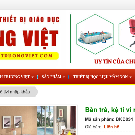
NH TRƯỜNG VIỆT
SẢN PHẨM
THIẾT BỊ HỌC LIỆU MẦM NON
kệ tivi nhập khẩu
Bàn trà, kệ ti 
Mã sản phẩm:
BKĐ034
Giá bán:
Liên hệ