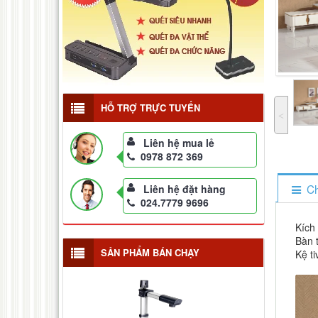
HỖ TRỢ TRỰC TUYẾN
˂
Liên hệ mua lẻ
0978 872 369
Ch
Liên hệ đặt hàng
024.7779 9696
Kích
Bàn 
SẢN PHẨM BÁN CHẠY
Kệ t