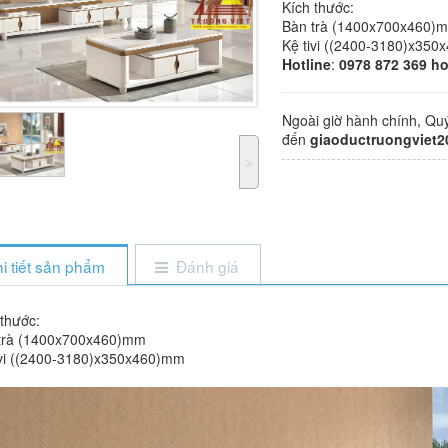
Kích thước:
Bàn trà (1400x700x460)
Kệ tivi ((2400-3180)x35
Hotline
:
0978 872 369 ho
Ngoài giờ hành chính, Qu
đến
giaoductruongviet
˃
i tiết sản phẩm
Đánh giá
 thước:
trà (1400x700x460)mm
ivi ((2400-3180)x350x460)mm