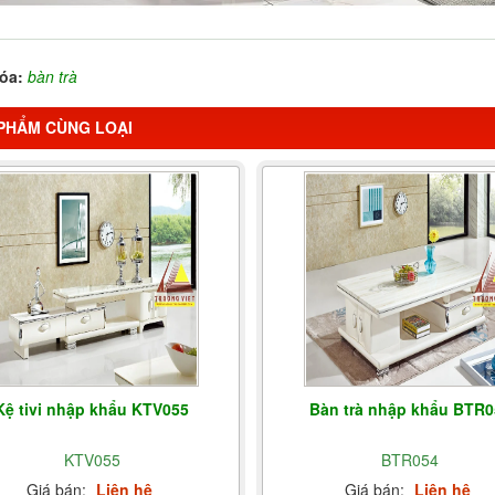
óa:
bàn trà
PHẨM CÙNG LOẠI
Kệ tivi nhập khẩu KTV055
Bàn trà nhập khẩu BTR0
KTV055
BTR054
Giá bán:
Liên hệ
Giá bán:
Liên hệ