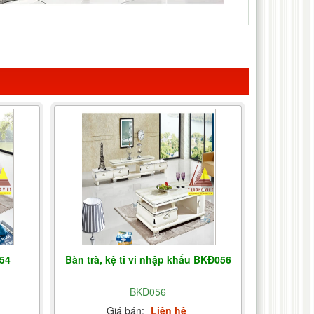
54
Bàn trà, kệ ti vi nhập khẩu BKĐ056
BKĐ056
Giá bán:
Liên hệ