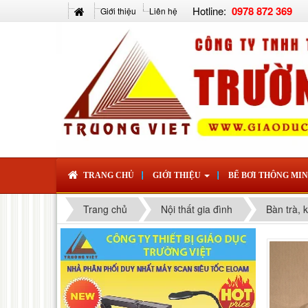
Hotline:
0978 872 369
Giới thiệu
Liên hệ
TRANG CHỦ
GIỚI THIỆU
BỂ BƠI THÔNG MI
Trang chủ
Nội thất gia đình
Bàn trà, 