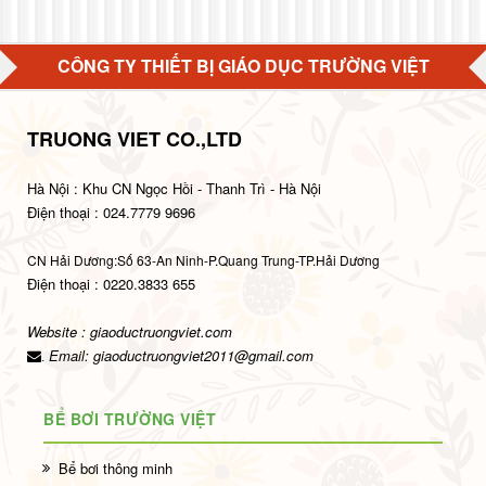
CÔNG TY THIẾT BỊ GIÁO DỤC TRƯỜNG VIỆT
TRUONG VIET CO.,LTD
Hà Nội : Khu CN Ngọc Hồi - Thanh Trì - Hà Nội
Điện thoại : 024.7779 9696
CN Hải Dương:Số 63-An Ninh-P.Quang Trung-TP.Hải Dương
Điện thoại : 0220.3833 655
Website : giaoductruongviet.com
Email:
giaoductruongviet2011@gmail.com
.
BỂ BƠI TRƯỜNG VIỆT
Bể bơi thông minh