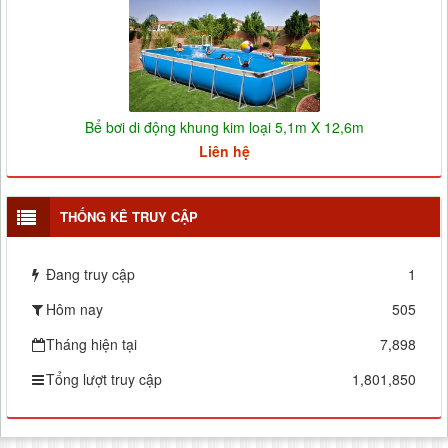
Bể bơi di động khung kim loại 5,1m X 12,6m
Liên hệ
THỐNG KÊ TRUY CẬP
Đang truy cập
1
Hôm nay
505
Tháng hiện tại
7,898
Tổng lượt truy cập
1,801,850