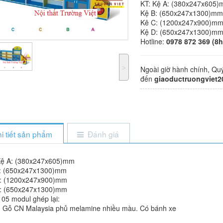
KT: Kệ A: (380x247x605
Kệ B: (650x247x1300)m
Kê C: (1200x247x900)m
Kệ D: (650x247x1300)m
Hotline:
0978 872 369 (8h
˃
Ngoài giờ hành chính, Qu
đến
giaoductruongviet
i tiết sản phẩm
Đánh giá
Kệ A: (380x247x605)mm
: (650x247x1300)mm
: (1200x247x900)mm
: (650x247x1300)mm
05 modul ghép lại:
 Gỗ CN Malaysia phủ melamine nhiều màu. Có bánh xe