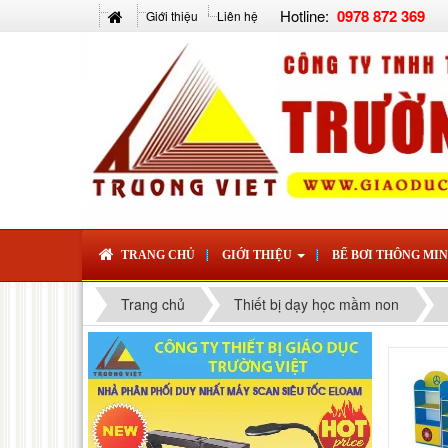
Hotline:
0978 872 369
Giới thiệu
Liên hệ
TRANG CHỦ
GIỚI THIỆU
BỂ BƠI THÔNG MI
Trang chủ
Thiết bị dạy học mầm non