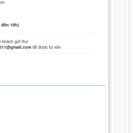
)mm
m
m
m
 đến 18h)
ý khách gửi thư
2011@gmail.com
để được tư vấn