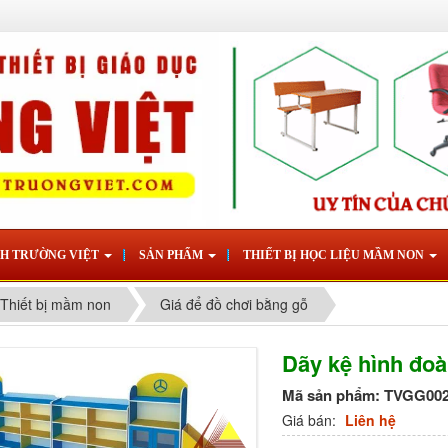
NH TRƯỜNG VIỆT
SẢN PHẨM
THIẾT BỊ HỌC LIỆU MẦM NON
Thiết bị mầm non
Giá để đồ chơi bằng gỗ
Dãy kệ hình đo
Mã sản phẩm:
TVGG00
Giá bán:
Liên hệ