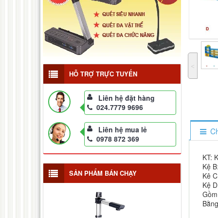
˂
HỖ TRỢ TRỰC TUYẾN
Liên hệ đặt hàng
024.7779 9696
Liên hệ mua lẻ
Ch
0978 872 369
KT: 
Kệ B
SẢN PHẨM BÁN CHẠY
Kê C
Kệ D
Gồm 
Bằng