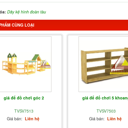
óa:
Dãy kệ hình đoàn tàu
PHẨM CÙNG LOẠI
giá để đồ chơi góc 2
giá để đố chơi 5 khoan
TVSV7513
TVSV7503
Giá bán:
Liên hệ
Giá bán:
Liên hệ