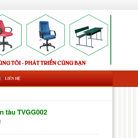
LIÊN HỆ
àn tàu TVGG002
2