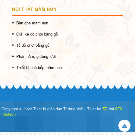
NỘI THẤT MẦM NON
Bàn ghế mầm non
Giá, kệ đồ chơi bằng gỗ
Tủ đồ chơi bằng gỗ
Phản nằm, giường lưới
Thiết bị nhà bếp mầm non
Copyright © 2022 Thiết bị giáo dục Trường Việt - Thiết kế
bởi
STC
Infotech