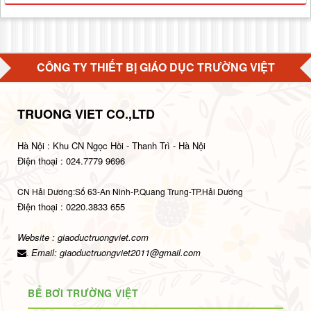
CÔNG TY THIẾT BỊ GIÁO DỤC TRƯỜNG VIỆT
TRUONG VIET CO.,LTD
Hà Nội : Khu CN Ngọc Hồi - Thanh Trì - Hà Nội
Điện thoại : 024.7779 9696
CN Hải Dương:Số 63-An Ninh-P.Quang Trung-TP.Hải Dương
Điện thoại : 0220.3833 655
Website : giaoductruongviet.com
Email:
giaoductruongviet2011@gmail.com
.
BỂ BƠI TRƯỜNG VIỆT