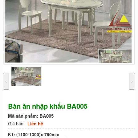
˂
˃
Bàn ăn nhập khẩu BA005
Mã sản phẩm:
BA005
Giá bán:
Liên hệ
KT: (1100-1300)x 750mm