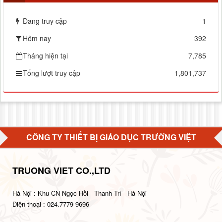
Đang truy cập
1
Hôm nay
392
Tháng hiện tại
7,785
Tổng lượt truy cập
1,801,737
CÔNG TY THIẾT BỊ GIÁO DỤC TRƯỜNG VIỆT
TRUONG VIET CO.,LTD
Hà Nội : Khu CN Ngọc Hồi - Thanh Trì - Hà Nội
Điện thoại : 024.7779 9696