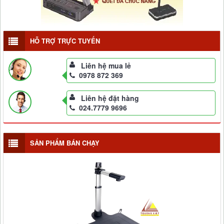
HỖ TRỢ TRỰC TUYẾN
Liên hệ mua lẻ
0978 872 369
Liên hệ đặt hàng
024.7779 9696
SẢN PHẨM BÁN CHẠY