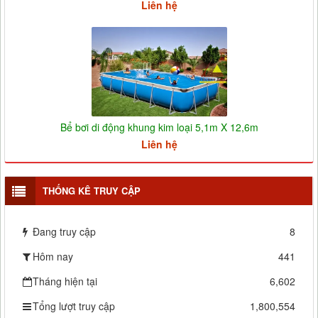
Liên hệ
Bể bơi di động khung kim loại 5,1m X 12,6m
Liên hệ
THỐNG KÊ TRUY CẬP
Đang truy cập
8
Hôm nay
441
Tháng hiện tại
6,602
Tổng lượt truy cập
1,800,554