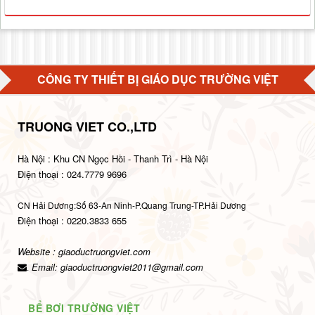
CÔNG TY THIẾT BỊ GIÁO DỤC TRƯỜNG VIỆT
TRUONG VIET CO.,LTD
Hà Nội : Khu CN Ngọc Hồi - Thanh Trì - Hà Nội
Điện thoại : 024.7779 9696
CN Hải Dương:Số 63-An Ninh-P.Quang Trung-TP.Hải Dương
Điện thoại : 0220.3833 655
Website : giaoductruongviet.com
Email:
giaoductruongviet2011@gmail.com
.
BỂ BƠI TRƯỜNG VIỆT