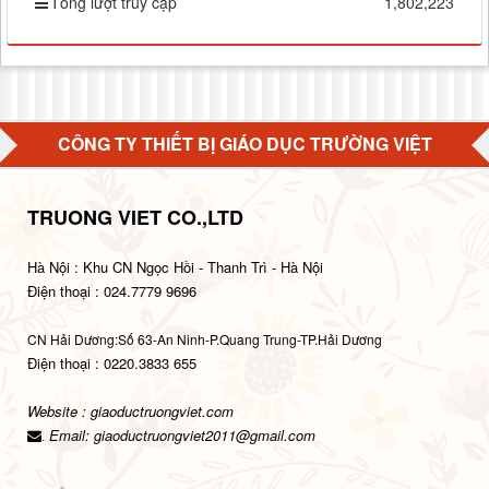
Tổng lượt truy cập
1,802,223
CÔNG TY THIẾT BỊ GIÁO DỤC TRƯỜNG VIỆT
TRUONG VIET CO.,LTD
Hà Nội : Khu CN Ngọc Hồi - Thanh Trì - Hà Nội
Điện thoại : 024.7779 9696
CN Hải Dương:Số 63-An Ninh-P.Quang Trung-TP.Hải Dương
Điện thoại : 0220.3833 655
Website : giaoductruongviet.com
Email:
giaoductruongviet2011@gmail.com
.