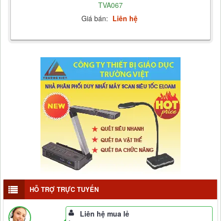
TVA067
Giá bán:
Liên hệ
HỖ TRỢ TRỰC TUYẾN
Liên hệ mua lẻ