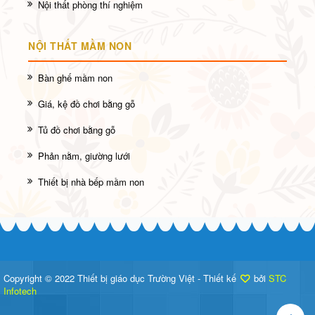
Nội thất phòng thí nghiệm
NỘI THẤT MẦM NON
Bàn ghế mầm non
Giá, kệ đồ chơi bằng gỗ
Tủ đồ chơi bằng gỗ
Phản nằm, giường lưới
Thiết bị nhà bếp mầm non
Copyright © 2022 Thiết bị giáo dục Trường Việt - Thiết kế
bởi
STC
Infotech