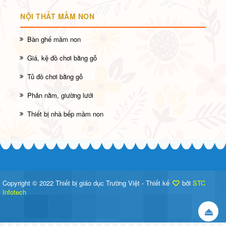
NỘI THẤT MẦM NON
Bàn ghế mầm non
Giá, kệ đồ chơi bằng gỗ
Tủ đồ chơi bằng gỗ
Phản nằm, giường lưới
Thiết bị nhà bếp mầm non
Copyright © 2022 Thiết bị giáo dục Trường Việt - Thiết kế
bởi
STC
Infotech