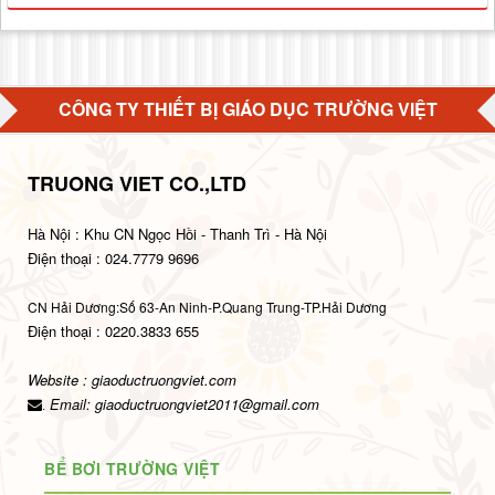
CÔNG TY THIẾT BỊ GIÁO DỤC TRƯỜNG VIỆT
TRUONG VIET CO.,LTD
Hà Nội : Khu CN Ngọc Hồi - Thanh Trì - Hà Nội
Điện thoại : 024.7779 9696
CN Hải Dương:Số 63-An Ninh-P.Quang Trung-TP.Hải Dương
Điện thoại : 0220.3833 655
Website : giaoductruongviet.com
Email:
giaoductruongviet2011@gmail.com
.
BỂ BƠI TRƯỜNG VIỆT