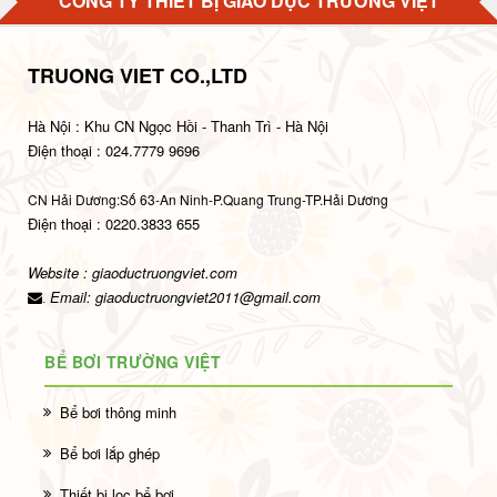
CÔNG TY THIẾT BỊ GIÁO DỤC TRƯỜNG VIỆT
TRUONG VIET CO.,LTD
Hà Nội : Khu CN Ngọc Hồi - Thanh Trì - Hà Nội
Điện thoại : 024.7779 9696
CN Hải Dương:Số 63-An Ninh-P.Quang Trung-TP.Hải Dương
Điện thoại : 0220.3833 655
Website : giaoductruongviet.com
Email:
giaoductruongviet2011@gmail.com
.
BỂ BƠI TRƯỜNG VIỆT
Bể bơi thông minh
Bể bơi lắp ghép
Thiết bị lọc bể bơi