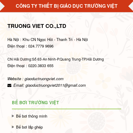
CÔNG TY THIẾT BỊ GIÁO DỤC TRƯỜNG VIỆT
TRUONG VIET CO.,LTD
Hà Nội : Khu CN Ngọc Hồi - Thanh Trì - Hà Nội
Điện thoại : 024.7779 9696
CN Hải Dương:Số 63-An Ninh-P.Quang Trung-TP.Hải Dương
Điện thoại : 0220.3833 655
Website : giaoductruongviet.com
Email:
giaoductruongviet2011@gmail.com
.
BỂ BƠI TRƯỜNG VIỆT
Bể bơi thông minh
Bể bơi lắp ghép