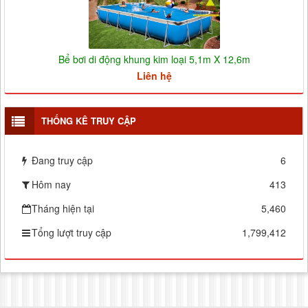
Bể bơi di động khung kim loại 5,1m X 12,6m
Liên hệ
THỐNG KÊ TRUY CẬP
Đang truy cập
6
Hôm nay
413
Tháng hiện tại
5,460
Tổng lượt truy cập
1,799,412