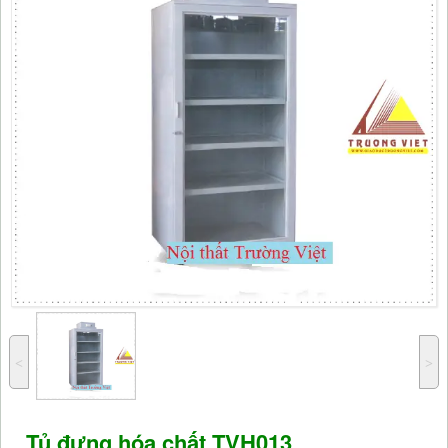
˂
˃
Tủ đựng hóa chất TVH013