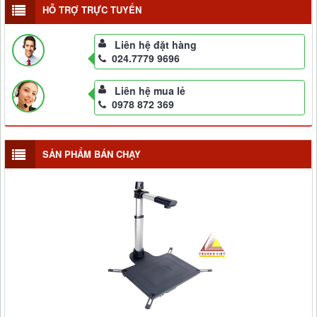
HỖ TRỢ TRỰC TUYẾN
Liên hệ đặt hàng
024.7779 9696
Liên hệ mua lẻ
0978 872 369
SẢN PHẨM BÁN CHẠY