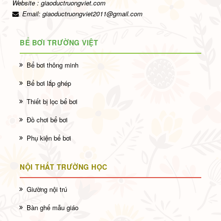
Website : giaoductruongviet.com
Email:
giaoductruongviet2011@gmail.com
.
BỂ BƠI TRƯỜNG VIỆT
Bể bơi thông minh
Bể bơi lắp ghép
Thiết bị lọc bể bơi
Đồ chơi bể bơi
Phụ kiện bể bơi
NỘI THẤT TRƯỜNG HỌC
Giường nội trú
Bàn ghế mẫu giáo