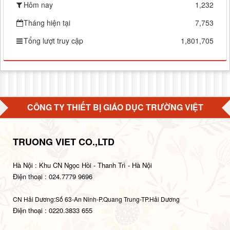
Hôm nay
1,232
Tháng hiện tại
7,753
Tổng lượt truy cập
1,801,705
CÔNG TY THIẾT BỊ GIÁO DỤC TRƯỜNG VIỆT
TRUONG VIET CO.,LTD
Hà Nội : Khu CN Ngọc Hồi - Thanh Trì - Hà Nội
Điện thoại : 024.7779 9696
CN Hải Dương:Số 63-An Ninh-P.Quang Trung-TP.Hải Dương
Điện thoại : 0220.3833 655