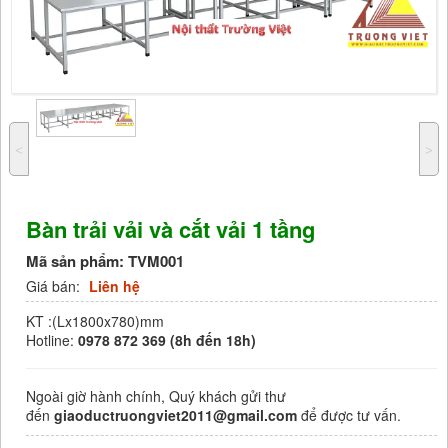
˂
˃
Bàn trải vải và cắt vải 1 tầng
Mã sản phẩm:
TVM001
Giá bán:
Liên hệ
KT :(Lx1800x780)mm
Hotline:
0978 872 369 (8h đến 18h)
Ngoài giờ hành chính, Quý khách gửi thư
đến
giaoductruongviet2011@gmail.com
để được tư vấn.