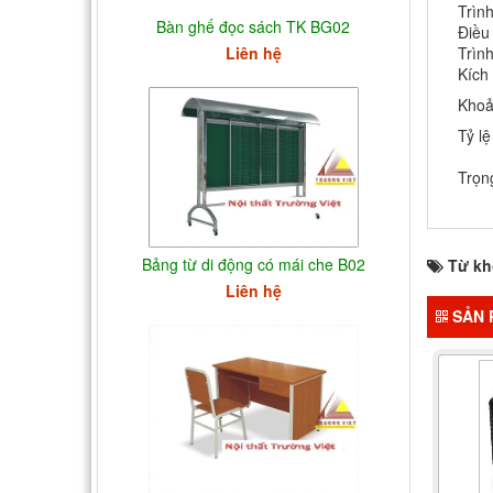
Trìn
Bàn ghế đọc sách TK BG02
Điều
Trìn
Liên hệ
Kích
Khoả
Tỷ l
Trọn
Bảng từ di động có mái che B02
Từ kh
Liên hệ
SẢN 