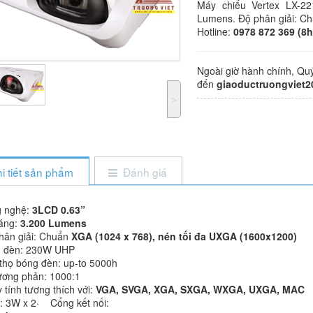
Máy chiếu Vertex LX-22
Lumens. Độ phân giải: Ch
Hotline:
0978 872 369 (8h
Ngoài giờ hành chính, Qu
đến
giaoductruongviet
˃
i tiết sản phẩm
Đánh giá
 nghệ:
3LCD 0.63”
áng:
3.200 Lumens
hân giải: Chuẩn
XGA (1024 x 768), nén tối đa UXGA (1600x1200)
 đèn: 230W UHP
 thọ bóng đèn: up-to 5000h
ương phản: 1000:1
tính tương thích với:
VGA, SVGA, XGA, SXGA, WXGA, UXGA, MAC
 3W x 2· Cổng kết nối: