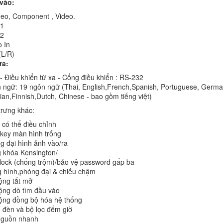
vào:
deo, Component , Video.
1
2
 In
L/R)
ra:
- Điều khiển từ xa - Cổng điều khiển : RS-232
 ngữ: 19 ngôn ngữ (Thai, English,French,Spanish, Portuguese, German
an,Finnish,Dutch, Chinese - bao gồm tiếng việt)
trưng khác:
 có thể điều chỉnh
key màn hình trống
g đại hình ảnh vào/ra
 khóa Kensington/
lock (chống trộm)/bảo vệ password gấp ba
 hình,phóng đại & chiếu chậm
ộng tắt mở
ộng dò tìm đầu vào
ộng đồng bộ hóa hệ thống
 đèn và bộ lọc đếm giờ
nguồn nhanh