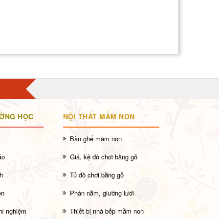
ƯỜNG HỌC
NỘI THẤT MẦM NON
Bàn ghế mầm non
áo
Giá, kệ đồ chơi bằng gỗ
h
Tủ đồ chơi bằng gỗ
ên
Phản nằm, giường lưới
thí nghiệm
Thiết bị nhà bếp mầm non