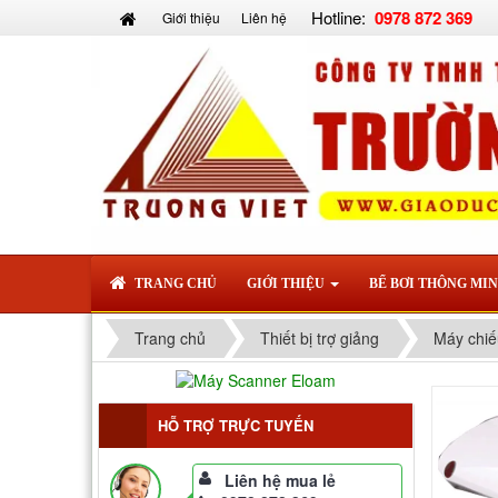
Hotline:
0978 872 369
Giới thiệu
Liên hệ
TRANG CHỦ
GIỚI THIỆU
BỂ BƠI THÔNG MI
Trang chủ
Thiết bị trợ giảng
Máy chiế
HỖ TRỢ TRỰC TUYẾN
Liên hệ mua lẻ