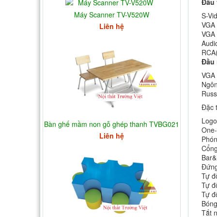
Đầu 
Máy Scanner TV-V520W
S-Vi
VGA 
Liên hệ
VGA 
Audio
RCA(
Đầu 
VGA 
Ngôn
Russi
Đặc 
Logo
Bàn ghế mầm non gỗ ghép thanh TVBG021
One-
Liên hệ
Phón
Cổng
Bar&
Đứng
Tự đ
Tự đ
Tự đ
Bóng
Tắt 