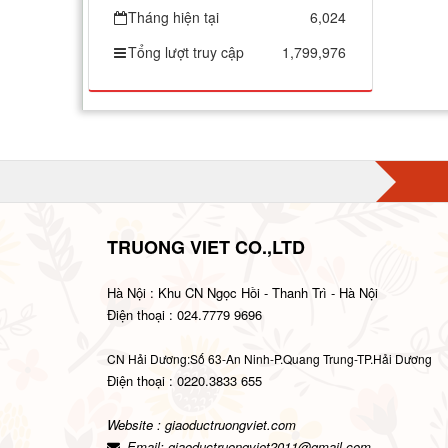
Tháng hiện tại
6,024
Tổng lượt truy cập
1,799,976
TRUONG VIET CO.,LTD
Hà Nội : Khu CN Ngọc Hồi - Thanh Trì - Hà Nội
Điện thoại : 024.7779 9696
CN Hải Dương:Số 63-An Ninh-P.Quang Trung-TP.Hải Dương
Điện thoại : 0220.3833 655
Website : giaoductruongviet.com
Email:
giaoductruongviet2011@gmail.com
.