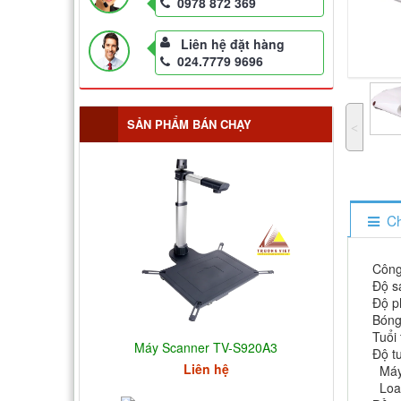
0978 872 369
Liên hệ đặt hàng
024.7779 9696
SẢN PHẨM BÁN CHẠY
˂
Ch
Công
Độ s
Độ p
Bóng
Tuổi
Máy Scanner TV-S920A3
Độ t
Liên hệ
Máy 
Loa: