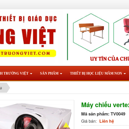
NH TRƯỜNG VIỆT
SẢN PHẨM
THIẾT BỊ HỌC LIỆU MẦM NON
u
Máy chiếu verte
Mã sản phẩm:
TV0049
Giá bán:
Liên hệ