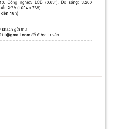
10. Công nghệ:3 LCD (0.63"). Độ sáng: 3.200
uẩn XGA (1024 x 768).
 đến 18h)
ý khách gửi thư
2011@gmail.com
để được tư vấn.