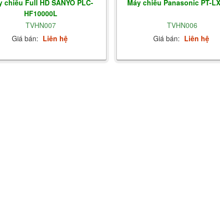
 chiếu Full HD SANYO PLC-
Máy chiếu Panasonic PT-L
HF10000L
TVHN007
TVHN006
Giá bán:
Liên hệ
Giá bán:
Liên hệ