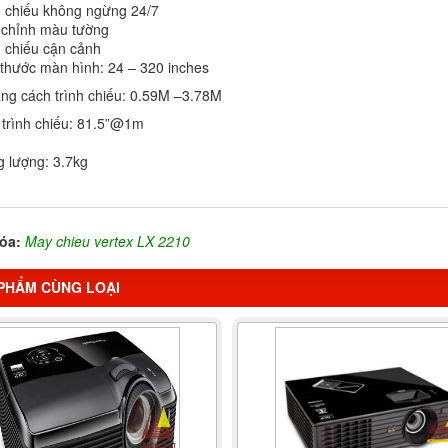
h chiếu không ngừng 24/7
 chỉnh màu tường
h chiếu cận cảnh
 thước màn hình: 24 – 320 inches
ng cách trình chiếu: 0.59M –3.78M
ệ trình chiếu: 81.5”@1m
g lượng: 3.7kg
óa:
May chieu vertex LX 2210
PHẨM CÙNG LOẠI