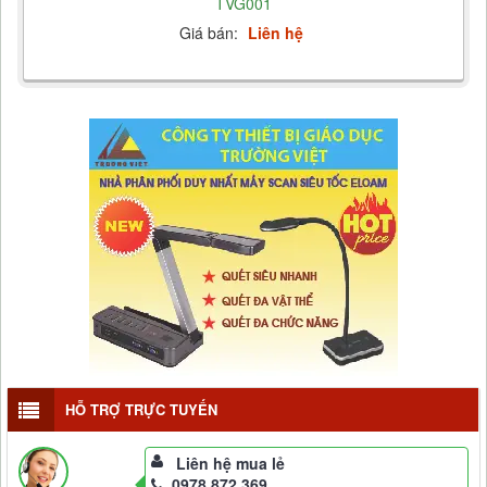
TVG001
Giá bán:
Liên hệ
HỖ TRỢ TRỰC TUYẾN
Liên hệ mua lẻ
0978 872 369