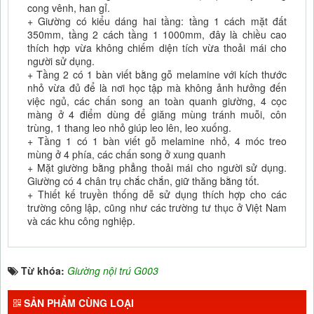
cong vênh, han gỉ.
+ Giường có kiểu dáng hai tầng: tầng 1 cách mặt đất
350mm, tầng 2 cách tầng 1 1000mm, đây là chiều cao
thích hợp vừa không chiếm diện tích vừa thoải mái cho
người sử dụng.
+ Tầng 2 có 1 bàn viết bằng gỗ melamine với kích thước
nhỏ vừa đủ để là nơi học tập mà không ảnh hưởng đến
việc ngủ, các chấn song an toàn quanh giường, 4 cọc
màng ở 4 điểm dùng để giăng mùng tránh muỗi, côn
trùng, 1 thang leo nhỏ giúp leo lên, leo xuống.
+ Tầng 1 có 1 bàn viết gỗ melamine nhỏ, 4 móc treo
mùng ở 4 phía, các chấn song ở xung quanh
+ Mặt giường bằng phẳng thoải mái cho người sử dụng.
Giường có 4 chân trụ chắc chắn, giữ thăng bằng tốt.
+ Thiết kế truyền thống dễ sử dụng thích hợp cho các
trường công lập, cũng như các trường tư thục ở Việt Nam
và các khu công nghiệp.
Từ khóa:
Giường nội trú G003
SẢN PHẨM CÙNG LOẠI