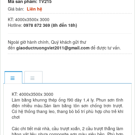
Mã sản phẩm:
TV215
Giá bán:
Liên hệ
KT: 4000x3500x 3000
Hotline:
0978 872 369 (8h đến 18h)
Ngoài giờ hành chính, Quý khách gửi thư
đến
giaoductruongviet2011@gmail.com
để được tư vấn.
KT: 4000x3500x 3000
Làm bằng khunng thép ống f90 dày 1,4 ly. Phun sơn tĩnh
điện nhiều màu.Sàn làm bằng tôn sơn chống trơn trượt.
Có hệ thống thang leo, thang bò bố trí phù hợp cho trẻ khi
chơi
Các chi tiết mái nhà, cầu trượt xoắn, 2 cầu trượt thẳng làm
bằng vật liệu nhựa composite sơn màu siệu bền. Phù hợp