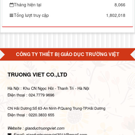
Tháng hiện tại
8,066
Tổng lượt truy cập
1,802,018
CÔNG TY THIẾT BỊ GIÁO DỤC TRƯỜNG VIỆT
TRUONG VIET CO.,LTD
Hà Nội : Khu CN Ngọc Hồi - Thanh Trì - Hà Nội
Điện thoại : 024.7779 9696
CN Hải Dương:Số 63-An Ninh-P.Quang Trung-TP.Hải Dương
Điện thoại : 0220.3833 655
Website : giaoductruongviet.com
Email:
giaoductruongviet2011@gmail.com
.